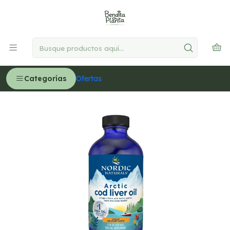
🚚
Delivery GRATIS en Lima desde S/300
Leer más
Inicio
MEDICINA NATURAL
Salud Cerebral
Arctic Cod Liver Oil , sabor naranja (USA) – 237 ml (PARA
IMPORTAR)
Categorías
Ofertas