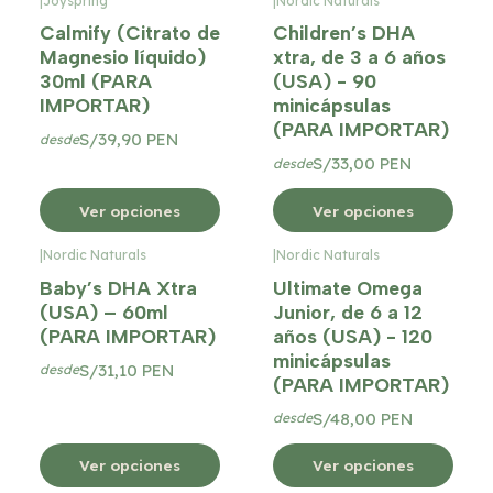
|
Joyspring
|
Nordic Naturals
Calmify (Citrato de
Children’s DHA
Magnesio líquido)
xtra, de 3 a 6 años
30ml (PARA
(USA) - 90
IMPORTAR)
minicápsulas
(PARA IMPORTAR)
S/39,90 PEN
desde
S/33,00 PEN
desde
Ver opciones
Ver opciones
|
Nordic Naturals
|
Nordic Naturals
Baby’s DHA Xtra
Ultimate Omega
(USA) – 60ml
Junior, de 6 a 12
(PARA IMPORTAR)
años (USA) - 120
minicápsulas
S/31,10 PEN
desde
(PARA IMPORTAR)
S/48,00 PEN
desde
Ver opciones
Ver opciones