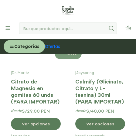
🚚
Delivery GRATIS en Lima desde S/300
Leer más
Inicio
NIÑOS
Relajación y Sueño
Relajación y Sueño
Categorías
Ofertas
Filtros
|
Dr. Moritz
|
Joyspring
Citrato de
Calmify (Glicinato,
Magnesio en
Citrato y L-
gomitas 60 unds
teanina) 30ml
(PARA IMPORTAR)
(PARA IMPORTAR)
S/29,00 PEN
S/40,00 PEN
desde
desde
Ver opciones
Ver opciones