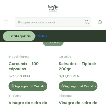
🚚
Delivery GRATIS en Lima desde S/300
Leer más
Inicio
MEDICINA NATURAL
Control de peso
Control de peso
Categorías
Ofertas
Filtros
|
Magui Pharma
|
La salud
Curcumix - 100
Salvadex - Ziplock
cápsulas
200gr
S/35,00 PEN
S/11,00 PEN
Agregar al Carrito
Agregar al Carrito
|
Fitosana
|
Fitosana
Vinagre de sidra de
Vinagre de sidra de