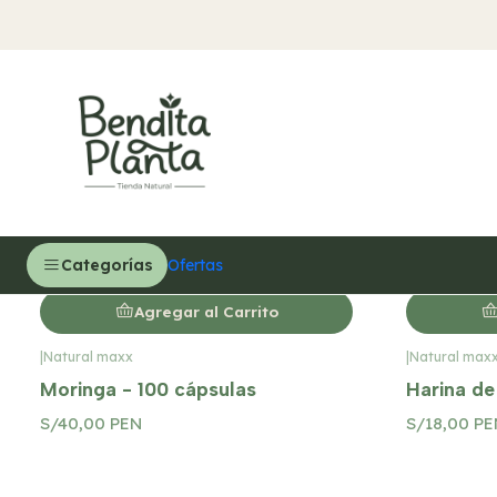
Sistema Inmunológico
|
Gilsan Nature
|
Fitosana
Anemiplus bebida 345ml
Propóleo 
S/35,00 PEN
S/25,00 P
Categorías
Ofertas
Agregar al Carrito
|
Natural maxx
|
Natural max
Moringa - 100 cápsulas
Harina de
S/40,00 PEN
S/18,00 PE