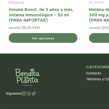
|
Joyspring
|
Dr. Moritz
Inmune Boost, de 3 años a más,
Melena de
sistema inmunológico - 30 ml
300 mg po
(PARA IMPORTAR)
(PARA I
S/38,00 PEN
S/29,
desde
desde
Ver opciones
CATEGORÍ
Contacto
Términos y Co
Síguenos