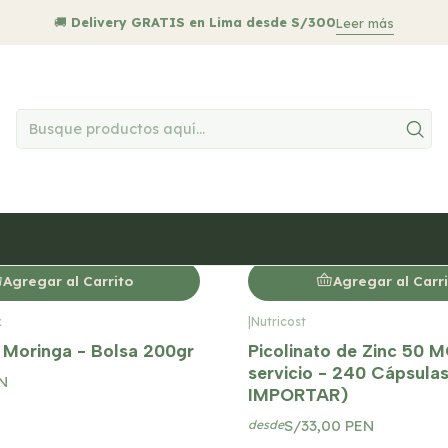
Inicio
MEDICINA NATURAL
Sistema Inmunológico
🚚
Delivery GRATIS en Lima desde S/300
Leer más
|
Fitosana
y Miel – 120cc
Propóleo Forte – 120cc
EN
S/25,00 PEN
Agregar al Carrito
Agregar al Carr
x
|
Nutricost
 Moringa - Bolsa 200gr
Picolinato de Zinc 50 
servicio - 240 Cápsula
N
IMPORTAR)
S/33,00 PEN
desde