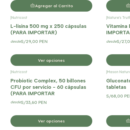
Agregar al Carrito
|
Nutricost
|
Nature's Trut
L-lisina 500 mg x 250 cápsulas
Vitamina
(PARA IMPORTAR)
IMPORTA
S/29,00 PEN
S/27,
desde
desde
Ver opciones
|
Nutricost
|
Mason Natur
Probiotic Complex, 50 billones
Gluconato
CFU por servicio - 60 cápsulas
tabletas
(PARA IMPORTAR
S/68,00 P
S/33,60 PEN
desde
Ver opciones