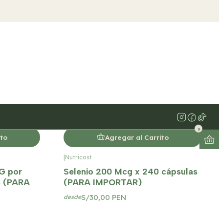
Filtros
|
Natural maxx
Noni Maxx - 100 cápsulas
S/35,00 PEN
0
ito
Agregar al Carrito
|
Nutricost
MG por
Selenio 200 Mcg x 240 cápsulas
s (PARA
(PARA IMPORTAR)
S/30,00 PEN
desde