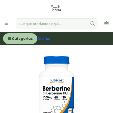
🚚
Delivery GRATIS en Lima desde S/300
Leer más
Inicio
MEDICINA NATURAL
Control de Glucosa
Berberina, 1200 mg por servicio - 60 cápsulas (PARA
IMPORTAR)
Categorías
Ofertas