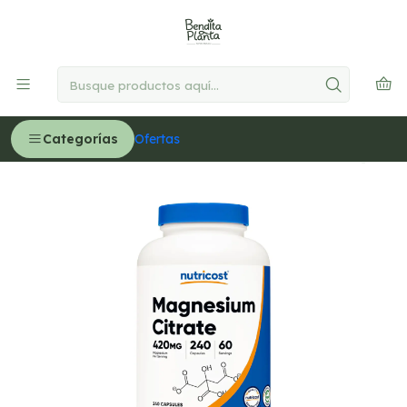
🚚
Delivery GRATIS en Lima desde S/300
Leer más
Inicio
MEDICINA NATURAL
Salud Digestiva
Citrato de Magnesio 420 mg por servicio - 240 cápsulas
(PARA IMPORTAR)
Categorías
Ofertas