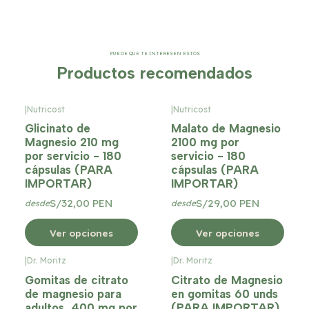
PUEDE QUE TE INTERESEN ESTOS
Productos recomendados
|
Nutricost
|
Nutricost
Glicinato de
Malato de Magnesio
Magnesio 210 mg
2100 mg por
por servicio - 180
servicio - 180
cápsulas (PARA
cápsulas (PARA
IMPORTAR)
IMPORTAR)
S/32,00 PEN
S/29,00 PEN
desde
desde
Ver opciones
Ver opciones
|
Dr. Moritz
|
Dr. Moritz
Gomitas de citrato
Citrato de Magnesio
de magnesio para
en gomitas 60 unds
adultos, 400 mg por
(PARA IMPORTAR)