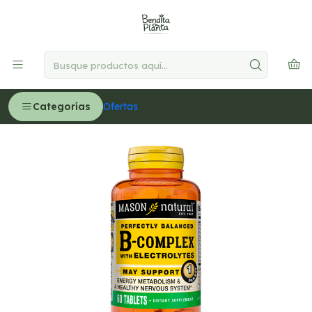
🚚
Delivery GRATIS en Lima desde S/300
Leer más
Inicio
MEDICINA NATURAL
Energía y vitalidad
Complejo B con electrolitos - 60 tabletas
Categorías
Ofertas