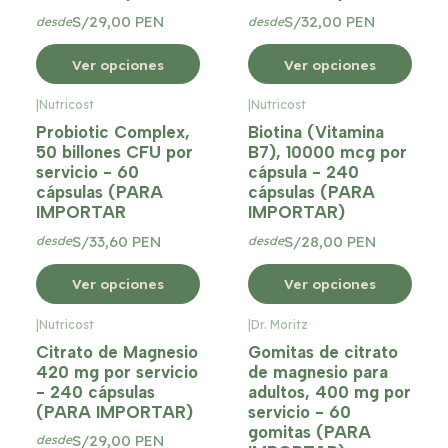
S/29,00 PEN
S/32,00 PEN
desde
desde
Ver opciones
Ver opciones
|
Nutricost
|
Nutricost
Probiotic Complex,
Biotina (Vitamina
50 billones CFU por
B7), 10000 mcg por
servicio - 60
cápsula - 240
cápsulas (PARA
cápsulas (PARA
IMPORTAR
IMPORTAR)
S/33,60 PEN
S/28,00 PEN
desde
desde
Ver opciones
Ver opciones
|
Nutricost
|
Dr. Moritz
Citrato de Magnesio
Gomitas de citrato
420 mg por servicio
de magnesio para
- 240 cápsulas
adultos, 400 mg por
(PARA IMPORTAR)
servicio - 60
gomitas (PARA
S/29,00 PEN
desde