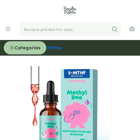
🚚
Delivery GRATIS en Lima desde S/300
Leer más
Inicio
NIÑOS
Salud Cerebral
MethylBee, de 3 años a más, sabor berry-lemonade,
función conigtiva - 30 ml (PARA IMPORTAR)
Categorías
Ofertas