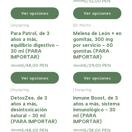
S/32,00 PEN
desde
Ver opciones
Ver opciones
|
Joyspring
|
Dr. Moritz
Para Patrol, de 3
Melena de León + en
años a más,
gomitas, 300 mg
equilibrio digestivo -
por servicio - 60
30 ml (PARA
gomitas (PARA
IMPORTAR)
IMPORTAR)
S/48,00 PEN
S/29,00 PEN
desde
desde
Ver opciones
Ver opciones
|
Joyspring
|
Joyspring
DetoxZee, de 3
Inmune Boost, de 3
años a más,
años a más, sistema
desintoxicación
inmunológico - 30
natural - 30 ml
ml (PARA
(PARA IMPORTAR)
IMPORTAR)
S/48,00 PEN
S/38,00 PEN
desde
desde