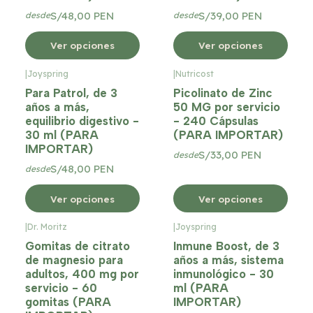
S/48,00 PEN
S/39,00 PEN
desde
desde
Ver opciones
Ver opciones
|
Joyspring
|
Nutricost
Para Patrol, de 3
Picolinato de Zinc
años a más,
50 MG por servicio
equilibrio digestivo -
- 240 Cápsulas
30 ml (PARA
(PARA IMPORTAR)
IMPORTAR)
S/33,00 PEN
desde
S/48,00 PEN
desde
Ver opciones
Ver opciones
|
Dr. Moritz
|
Joyspring
Gomitas de citrato
Inmune Boost, de 3
de magnesio para
años a más, sistema
adultos, 400 mg por
inmunológico - 30
servicio - 60
ml (PARA
gomitas (PARA
IMPORTAR)