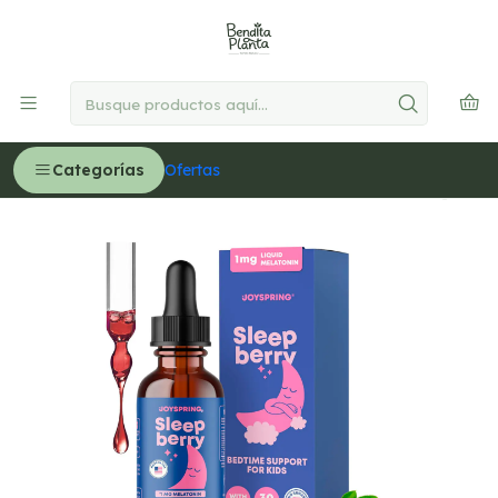
🚚
Delivery GRATIS en Lima desde S/300
Leer más
Inicio
NIÑOS
Relajación y Sueño
Sleep Berry 1 mg, de 3 años a más, suplemento para el
sueño - 30 ml (PARA IMPORTAR)
Categorías
Ofertas