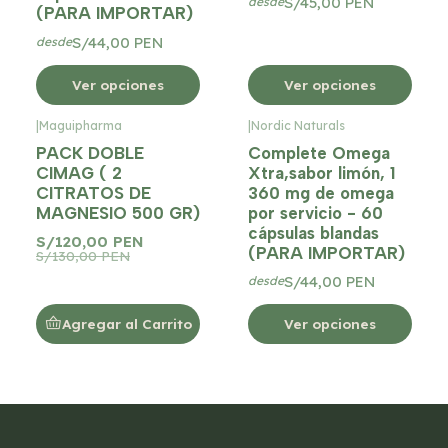
S/45,00 PEN
desde
(PARA IMPORTAR)
S/44,00 PEN
desde
Ver opciones
Ver opciones
|
Maguipharma
|
Nordic Naturals
-8%
OFF
PACK DOBLE
Complete Omega
CIMAG ( 2
Xtra,sabor limón, 1
CITRATOS DE
360 mg de omega
MAGNESIO 500 GR)
por servicio - 60
cápsulas blandas
S/120,00 PEN
(PARA IMPORTAR)
S/130,00 PEN
S/44,00 PEN
desde
Agregar al Carrito
Ver opciones