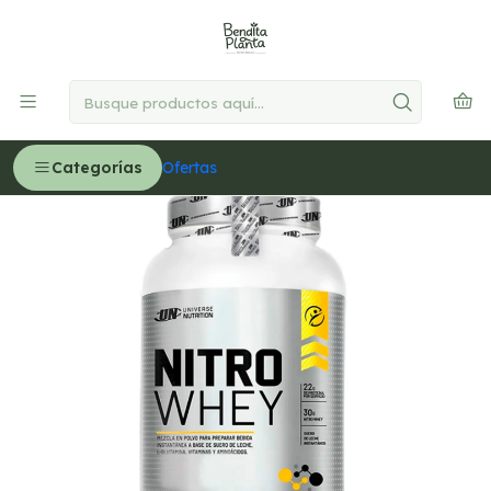
🚚
Delivery GRATIS en Lima desde S/300
Leer más
Inicio
VITAMINAS Y SUPLEMENTOS
Proteínas
NITRO WHEY - Pote 1.1Kg
Categorías
Ofertas