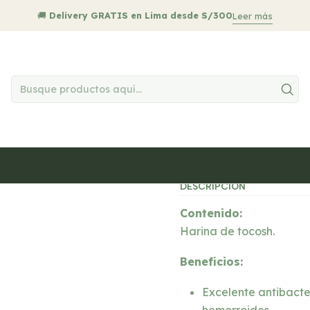
cio
MEDICINA NATURAL
Salud Digestiva
Tocosh - 100 cápsu
🚚
Delivery GRATIS en Lima desde S/300
Leer más
|
Tocosh - 100
Agr
Cantidad
Mostrar stock de ub
DESCRIPCIÓN
Contenido:
Harina de tocosh.
Beneficios:
Excelente antibacter