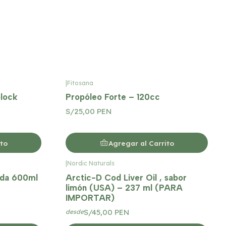
|
Fitosana
plock
Propóleo Forte – 120cc
S/25,00 PEN
ito
Agregar al Carrito
|
Nordic Naturals
ida 600ml
Arctic-D Cod Liver Oil , sabor
limón (USA) – 237 ml (PARA
IMPORTAR)
S/45,00 PEN
desde