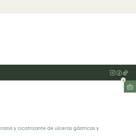
las
 cápsulas
egar al Carrito
Comprar ahora
icaciones
0
iano y cicatrizante de ulceras gástricas y