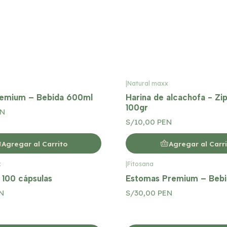
|
Natural maxx
remium – Bebida 600ml
Harina de alcachofa - Zi
100gr
EN
S/10,00 PEN
Agregar al Carrito
Agregar al Carr
x
|
Fitosana
 100 cápsulas
Estomas Premium – Beb
N
S/30,00 PEN