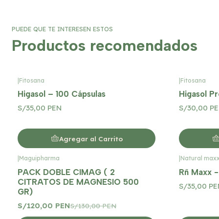
PUEDE QUE TE INTERESEN ESTOS
Productos recomendados
|
Fitosana
|
Fitosana
Higasol – 100 Cápsulas
Higasol P
S/35,00 PEN
S/30,00 P
Agregar al Carrito
|
Maguipharma
|
Natural max
-8%
OFF
PACK DOBLE CIMAG ( 2
Rñ Maxx -
CITRATOS DE MAGNESIO 500
S/35,00 PE
GR)
S/120,00 PEN
S/130,00 PEN