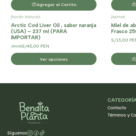
Agregar al Carrito
|
Nordic Naturals
|
Apimiel
Arctic Cod Liver Oil , sabor naranja
Miel de a
(USA) – 237 ml (PARA
Frasco 25
IMPORTAR)
S/13,00 PE
S/45,00 PEN
desde
Ver opciones
CATEGORÍ
Contacto
Términos y Co
Síguenos