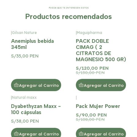
PUEDE QUE TE INTERESEN ESTOS
Productos recomendados
|
Gilsan Nature
|
Maguipharma
-8%
OFF
Anemiplus bebida
PACK DOBLE
345ml
CIMAG ( 2
CITRATOS DE
S/35,00 PEN
MAGNESIO 500 GR)
S/120,00 PEN
S/130,00 PEN
Agregar al Carrito
Agregar al Carrito
|
Natural maxx
|
-17%
OFF
Dyabethyzan Maxx -
Pack Mujer Power
100 cápsulas
S/90,00 PEN
S/108,00 PEN
S/38,00 PEN
Agregar al Carrito
Agregar al Carrito