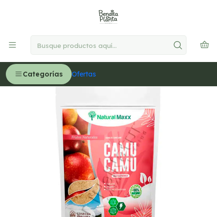
🚚
Delivery GRATIS en Lima desde S/300
Leer más
Inicio
ABARROTES
Harinas saludables
Harina de Camu camu - Bolsa 200gr
Categorías
Ofertas