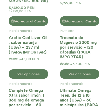
MAGNESIO 500 GR)
S/65,00 PEN
S/120,00 PEN
S/130,00 PEN
Agregar al Carrito
Agregar al Carrito
|
Nordic Naturals
|
Nutricost
Arctic Cod Liver Oil
Treonato de
, sabor naranja
Magnesio 2000 mg
(USA) – 237 ml
por servicio - 120
(PARA IMPORTAR)
cápsulas (PARA
IMPORTAR)
S/45,00 PEN
desde
S/59,00 PEN
desde
Ver opciones
Ver opciones
|
Nordic Naturals
|
Nordic Naturals
Complete Omega
Ultimate Omega
Xtra,sabor limón, 1
Teen, de 12 a 18
360 mg de omega
años (USA) - 60
por servicio - 60
minicápsulas (PARA