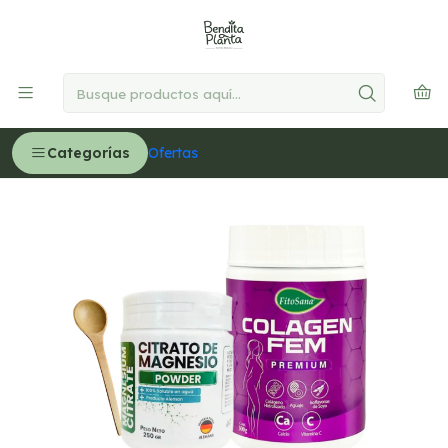
🚚
Delivery GRATIS en Lima desde S/300
Leer más
Inicio
MEDICINA NATURAL
Piel Cabello y Uñas
Pack Mujer Power
Categorías
Ofertas