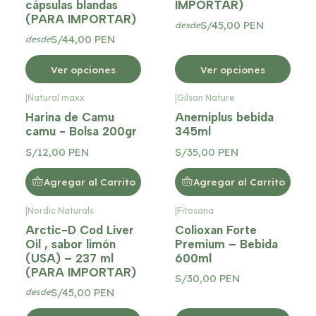
cápsulas blandas
IMPORTAR)
(PARA IMPORTAR)
S/45,00 PEN
desde
S/44,00 PEN
desde
Ver opciones
Ver opciones
|
Natural maxx
|
Gilsan Nature
Harina de Camu
Anemiplus bebida
camu - Bolsa 200gr
345ml
S/12,00 PEN
S/35,00 PEN
Agregar al Carrito
Agregar al Carrito
|
Nordic Naturals
|
Fitosana
Arctic-D Cod Liver
Colioxan Forte
Oil , sabor limón
Premium – Bebida
(USA) – 237 ml
600ml
(PARA IMPORTAR)
S/30,00 PEN
S/45,00 PEN
desde